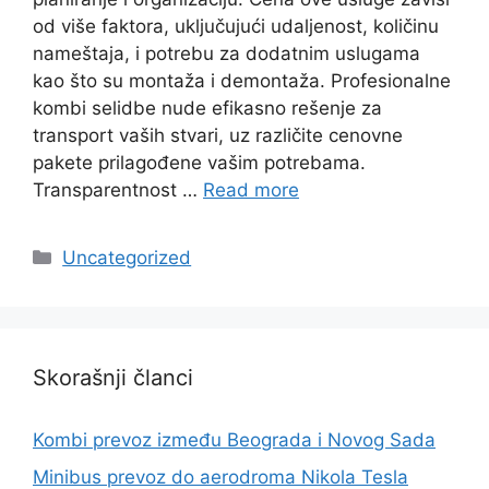
od više faktora, uključujući udaljenost, količinu
nameštaja, i potrebu za dodatnim uslugama
kao što su montaža i demontaža. Profesionalne
kombi selidbe nude efikasno rešenje za
transport vaših stvari, uz različite cenovne
pakete prilagođene vašim potrebama.
Transparentnost …
Read more
Categories
Uncategorized
Skorašnji članci
Kombi prevoz između Beograda i Novog Sada
Minibus prevoz do aerodroma Nikola Tesla