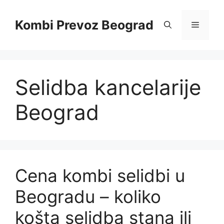
Skip
to
Kombi Prevoz Beograd
Menu
content
Selidba kancelarije
Beograd
Cena kombi selidbi u
Beogradu – koliko
košta selidba stana ili