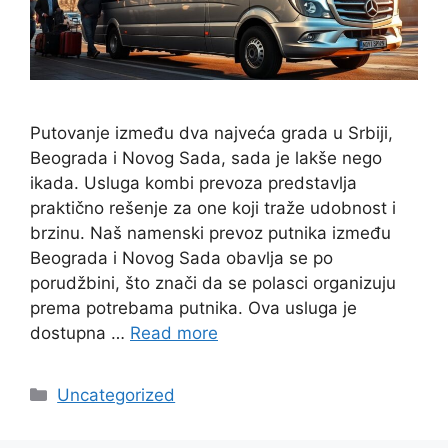
Putovanje između dva najveća grada u Srbiji,
Beograda i Novog Sada, sada je lakše nego
ikada. Usluga kombi prevoza predstavlja
praktično rešenje za one koji traže udobnost i
brzinu. Naš namenski prevoz putnika između
Beograda i Novog Sada obavlja se po
porudžbini, što znači da se polasci organizuju
prema potrebama putnika. Ova usluga je
dostupna …
Read more
Categories
Uncategorized