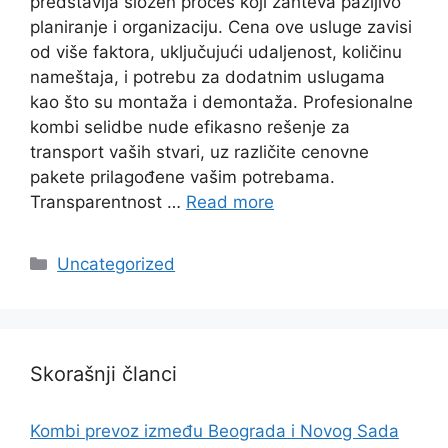
predstavlja složen proces koji zahteva pažljivo
planiranje i organizaciju. Cena ove usluge zavisi
od više faktora, uključujući udaljenost, količinu
nameštaja, i potrebu za dodatnim uslugama
kao što su montaža i demontaža. Profesionalne
kombi selidbe nude efikasno rešenje za
transport vaših stvari, uz različite cenovne
pakete prilagođene vašim potrebama.
Transparentnost …
Read more
Categories
Uncategorized
Skorašnji članci
Kombi prevoz između Beograda i Novog Sada