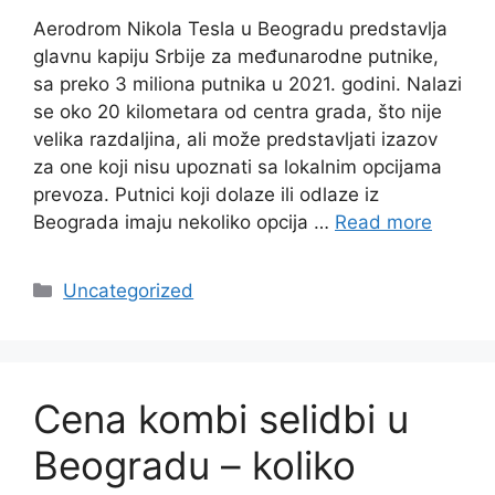
Aerodrom Nikola Tesla u Beogradu predstavlja
glavnu kapiju Srbije za međunarodne putnike,
sa preko 3 miliona putnika u 2021. godini. Nalazi
se oko 20 kilometara od centra grada, što nije
velika razdaljina, ali može predstavljati izazov
za one koji nisu upoznati sa lokalnim opcijama
prevoza. Putnici koji dolaze ili odlaze iz
Beograda imaju nekoliko opcija …
Read more
Categories
Uncategorized
Cena kombi selidbi u
Beogradu – koliko